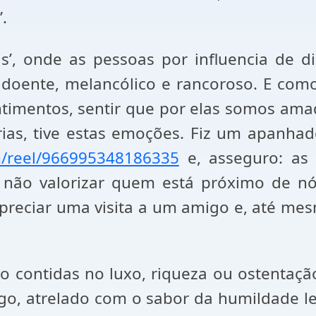
.
 onde as pessoas por influencia de dinh
z, doente, melancólico e rancoroso. E c
ntimentos, sentir que por elas somos a
ias, tive estas emoções. Fiz um apanhad
m/reel/966995348186335
e, asseguro: as
a não valorizar quem está próximo de nó
preciar uma visita a um amigo e, até me
tão contidas no luxo, riqueza ou ostenta
pego, atrelado com o sabor da humildade