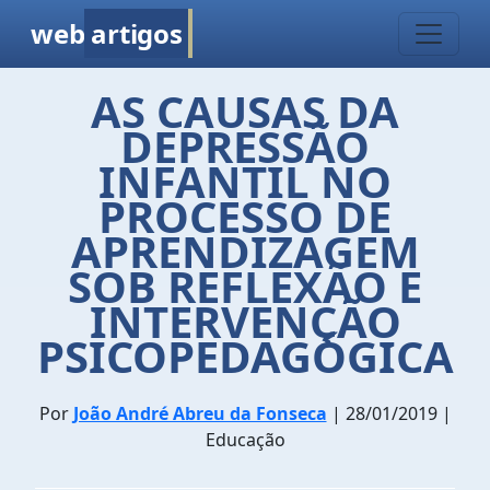
web
artigos
AS CAUSAS DA
DEPRESSÃO
INFANTIL NO
PROCESSO DE
APRENDIZAGEM
SOB REFLEXÃO E
INTERVENÇÃO
PSICOPEDAGÓGICA
Por
João André Abreu da Fonseca
| 28/01/2019 |
Educação