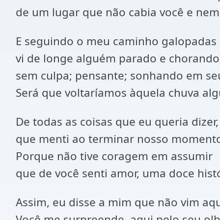
de um lugar que não cabia você e nem
E seguindo o meu caminho galopadas d
vi de longe alguém parado e chorando
sem culpa; pensante; sonhando em seu
Será que voltaríamos àquela chuva al
De todas as coisas que eu queria dizer,
que menti ao terminar nosso moment
Porque não tive coragem em assumir
que de você senti amor, uma doce histór
Assim, eu disse a mim que não vim aqui
Você me surpreende, aqui pelo seu olh