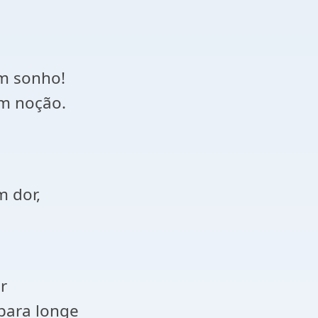
m sonho!
em noção.
 dor,
r
ara longe