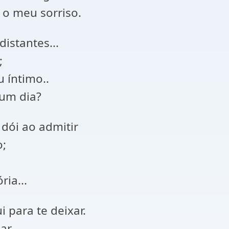
 o meu sorriso.
istantes...
;
 íntimo..
gum dia?
 dói ao admitir
o;
ia...
 para te deixar.
ar.