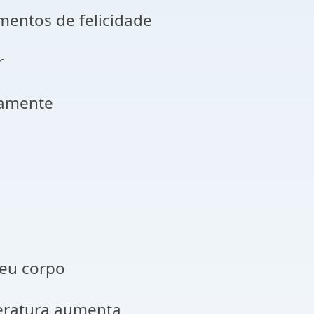
entos de felicidade
r
samente
meu corpo
eratura aumenta