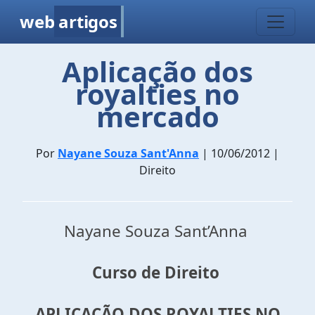
web
artigos
Aplicação dos
royalties no
mercado
Por
Nayane Souza Sant'Anna
| 10/06/2012 |
Direito
Nayane Souza Sant’Anna
Curso de Direito
APLICAÇÃO DOS ROYALTIES NO