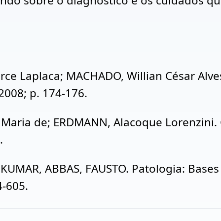
ando sobre o diagnóstico e os cuidados q
rce Laplaca; MACHADO, Willian César Alves
 2008; p. 174-176.
a Maria de; ERDMANN, Alacoque Lorenzini. 
.
 KUMAR, ABBAS, FAUSTO. Patologia: Bases 
4-605.