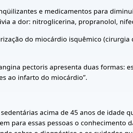
anqüilizantes e medicamentos para diminu
ia a dor: nitroglicerina, propranolol, nife
larização do miocárdio isquêmico (cirurgi
a angina pectoris apresenta duas formas: 
s ao infarto do miocárdio”.
 sedentárias acima de 45 anos de idade q
evem para essas pessoas o conhecimento da