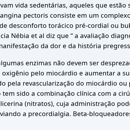
vam vida sedentárias, aqueles que estão s
 a angina pectoris consiste em um complex
 de desconforto torácico pré-cordial ou b
ia Nébia et al diz que “ a avaliação diag
 manifestação da dor e da história pregres
lgumas enzimas não devem ser desprezado
 oxigênio pelo miocárdio e aumentar a sua
o pela revascularização do miocárdio ou p
 tem sido a combinação clínica com a cir
licerina (nitratos), cuja administração p
iviando a precordialgia. Beta-bloqueador