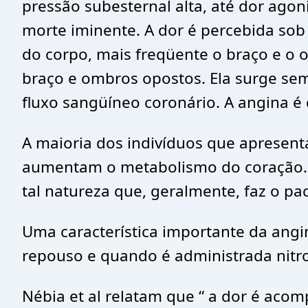
pressão subesternal alta, até dor ago
morte iminente. A dor é percebida sob 
do corpo, mais freqüente o braço e o 
braço e ombros opostos. Ela surge se
fluxo sangüíneo coronário. A angina é 
A maioria dos indivíduos que apresent
aumentam o metabolismo do coração. A
tal natureza que, geralmente, faz o pa
Uma característica importante da angin
repouso e quando é administrada nitro
Nébia et al relatam que “ a dor é aco