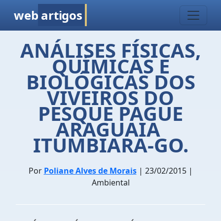
web
artigos
ANÁLISES FÍSICAS,
QUÍMICAS E
BIOLÓGICAS DOS
VIVEIROS DO
PESQUE PAGUE
ARAGUAIA 
ITUMBIARA-GO.
Por
Poliane Alves de Morais
| 23/02/2015 |
Ambiental