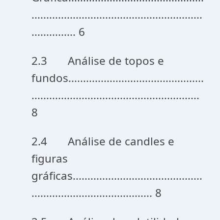
..........................................................
............... 6
2.3 Análise de topos e
fundos..............................................
.........................................................
8
2.4 Análise de candles e
figuras
gráficas............................................
......................................... 8