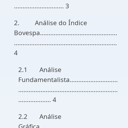
............................. 3
2. Análise do Índice
Bovespa.............................................
............................................................
4
2.1 Análise
Fundamentalista............................
..........................................................
................... 4
2.2 Análise
Gráfica..............................................