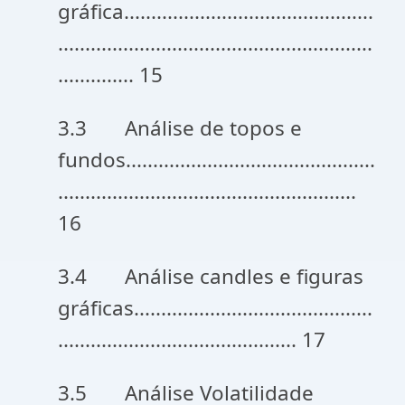
gráfica..............................................
..........................................................
.............. 15
3.3 Análise de topos e
fundos..............................................
.......................................................
16
3.4 Análise candles e figuras
gráficas............................................
............................................ 17
3.5 Análise Volatilidade