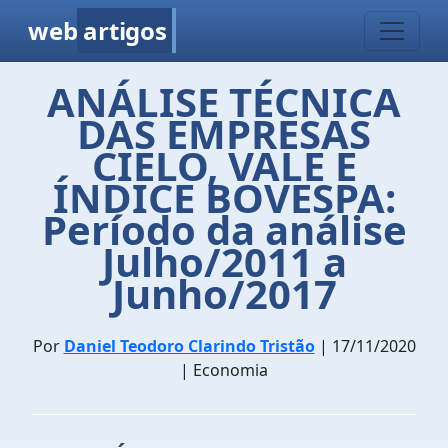
web
artigos
ANÁLISE TÉCNICA
DAS EMPRESAS
CIELO, VALE E
ÍNDICE BOVESPA:
Período da análise
Julho/2011 a
Junho/2017
Por
Daniel Teodoro Clarindo Tristão
| 17/11/2020
| Economia