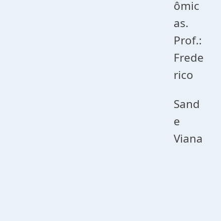
ômic
as.
Prof.:
Frede
rico
Sand
e
Viana