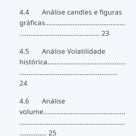
4.4 Análise candles e figuras
gráficas............................................
............................................ 23
4.5 Análise Volatilidade
histórica...........................................
......................................................
24
4.6 Análise
volume.............................................
..........................................................
............... 25