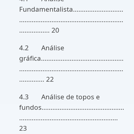
Fundamentalista............................
..........................................................
................. 20
4.2 Análise
gráfica..............................................
..........................................................
.............. 22
4.3 Análise de topos e
fundos..............................................
.......................................................
23