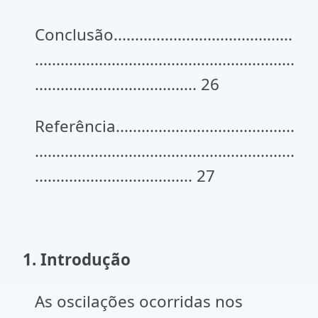
Conclusão..........................................
.............................................................
...................................... 26
Referência..........................................
.............................................................
..................................... 27
1. Introdução
As oscilações ocorridas nos