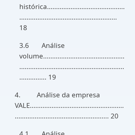
histórica...........................................
......................................................
18
3.6 Análise
volume.............................................
..........................................................
............... 19
4. Análise da empresa
VALE....................................................
.................................................... 20
4.1 Análise