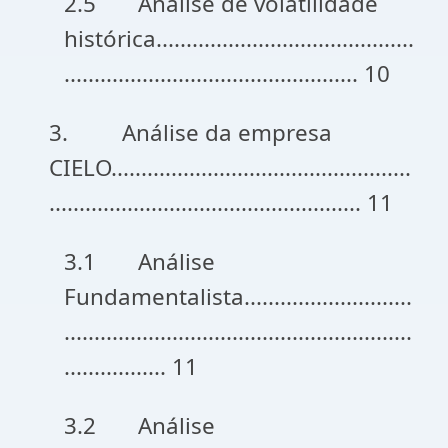
2.5 Análise de volatilidade
histórica...........................................
................................................. 10
3. Análise da empresa
CIELO..................................................
.................................................... 11
3.1 Análise
Fundamentalista............................
..........................................................
................. 11
3.2 Análise