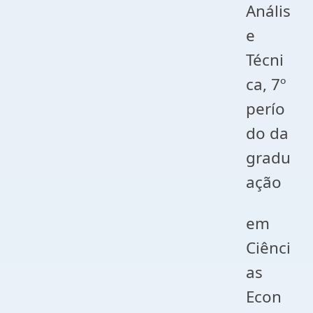
Anális
e
Técni
ca, 7º
perío
do da
gradu
ação
em
Ciênci
as
Econ