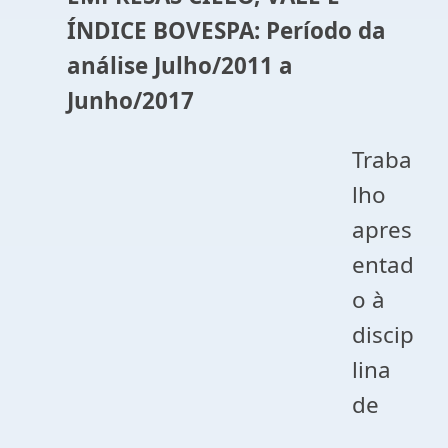
ÍNDICE BOVESPA:
Período da
análise Julho/2011 a
Junho/2017
Traba
lho
apres
entad
o à
discip
lina
de