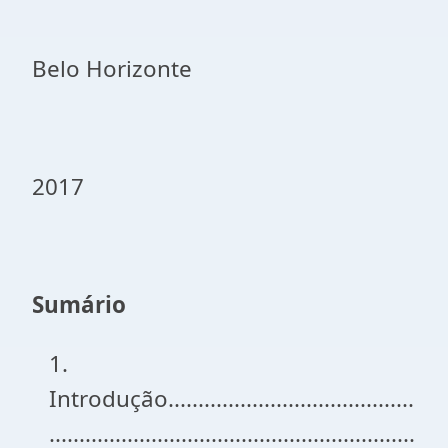
Belo Horizonte
2017
Sumário
1.
Introdução.........................................
.............................................................