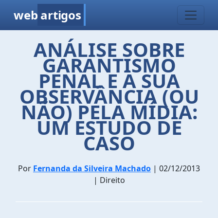
web
artigos
ANÁLISE SOBRE
GARANTISMO
PENAL E A SUA
OBSERVÂNCIA (OU
NÃO) PELA MÍDIA:
UM ESTUDO DE
CASO
Por
Fernanda da Silveira Machado
| 02/12/2013
| Direito