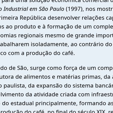
o Industrial em São Paulo
(1997), nos mostr
imeira República desenvolver relações cap
dos ao produto e à formação de um comp
conomias regionais mesmo de grande impor
rabalharem isoladamente, ao contrário do
o com a produção do café.
ado de São, surge como força de um compl
utora de alimentos e matérias primas, da a
o paulista, da expansão do sistema bancár
vimento da atividade criada com infraest
o do estadual principalmente, formando a
rodução do café, no final do século XIX, 