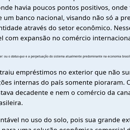
de havia poucos pontos positivos, onde f
de um banco nacional, visando não só a pr
tidade através do setor econômico. Nes
l com expansão no comércio internacion
ar: ou o
status-quo
e a perpetuação do sistema atualmente predominante na economia brasile
traiu empréstimos no exterior que não sur
ições internas do país somente pioraram.
estava decadente e nem o comércio da ca
sileira.
tável no uso do solo, pois sua grande ex
s para uma solução econômica comercial 