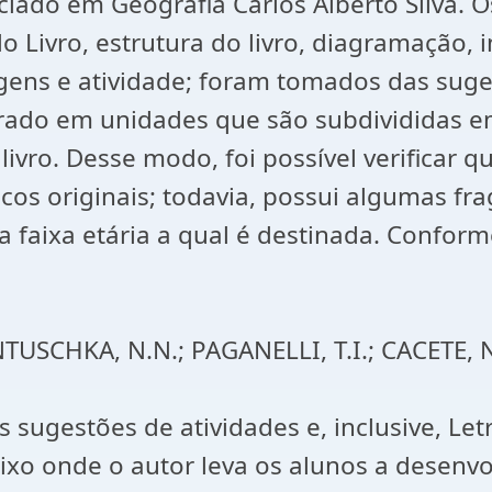
ciado em Geografia Carlos Alberto Silva. O
o Livro, estrutura do livro, diagramação, 
agens e atividade; foram tomados das sug
uturado em unidades que são subdivididas 
ivro. Desse modo, foi possível verificar q
cos originais; todavia, possui algumas fra
ra a faixa etária a qual é destinada. C
LLI, T.I.; CACETE, N.H. Para
as sugestões de atividades e, inclusive, L
aixo onde o autor leva os alunos a desenv