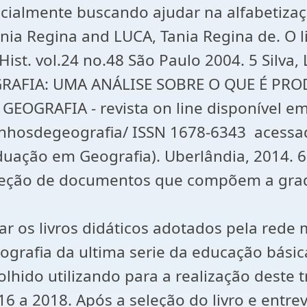
 inicialmente buscando ajudar na alfabetiza
onia Regina and LUCA, Tania Regina de. O l
ist. vol.24 no.48 São Paulo 2004. 5 Silva,
OGRAFIA: UMA ANÁLISE SOBRE O QUE É PR
GRAFIA - revista on line disponível em
inhosdegeografia/ ISSN 1678-6343 acessad
ção em Geografia). Uberlândia, 2014. 6 
eção de documentos que compõem a grade 
sar os livros didáticos adotados pela rede
 geografia da ultima serie da educação bás
colhido utilizando para a realização deste
16 a 2018. Após a seleção do livro e entre