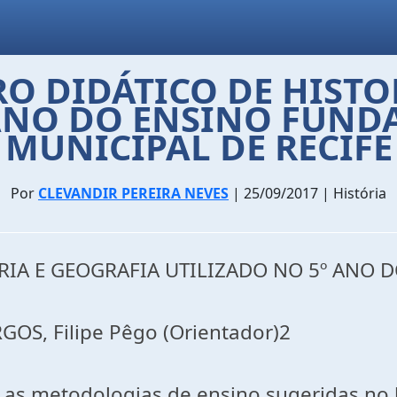
RO DIDÁTICO DE HISTO
ANO DO ENSINO FUND
MUNICIPAL DE RECIFE
Por
CLEVANDIR PEREIRA NEVES
| 25/09/2017 | História
ORIA E GEOGRAFIA UTILIZADO NO 5º ANO 
RGOS, Filipe Pêgo (Orientador)2
r as metodologias de ensino sugeridas no l