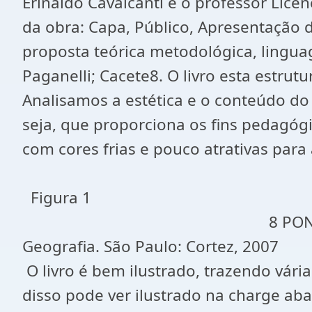
Erinaldo Cavalcanti e o professor Licen
da obra: Capa, Público, Apresentação d
proposta teórica metodológica, lingu
Paganelli; Cacete8. O livro esta estr
Analisamos a estética e o conteúdo do l
seja, que proporciona os fins pedagógi
com cores frias e pouco atrativas pa
Figura 1
8 PONTUSCHKA, N.N.; PAGANE
Geografia. São Paulo: Cortez, 2007
O livro é bem ilustrado, trazendo vári
disso pode ver ilustrado na charge ab