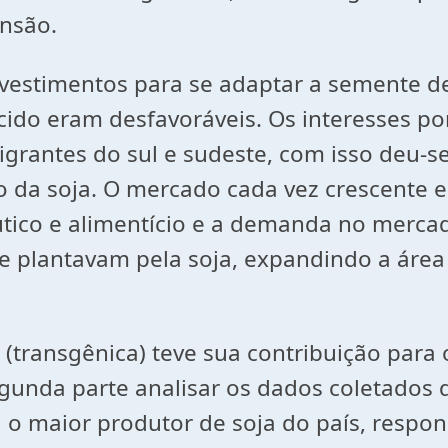
ansão.
imentos para se adaptar a semente de s
 ácido eram desfavoráveis. Os interesses 
grantes do sul e sudeste, com isso deu-s
o da soja. O mercado cada vez crescente 
tico e alimentício e a demanda no mercad
ue plantavam pela soja, expandindo a áre
ansgênica) teve sua contribuição para 
egunda parte analisar os dados coletados d
a o maior produtor de soja do país, resp