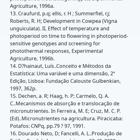
Agriculture, 1996a.
13. Craufurd, p.q; ellis, r. H ; Summerfiel, r.j;
Roberts, R. H; Development in Cowpea (Vigna
unguiculata). II, Effect of temperature and
photoperiod on time to flowering in photoperiod-
sensitive genotypes and screening for
photothermal responses, Experimental
Agriculture, 1996b.
14. D?hainaut, Luís..Conceito e Métodos da
Estatística: Uma variável e uma dimensão, 2ª
Edição, Lisboa: Fundação Calouste Gulbenkian,
1997, 362p.
15. Dechen, a. R; Haag, h. P; Carmelo, Q. A.
C..Mecanismos de absorção e translocação de
micronutrientes. In Ferreira, M. E; Cruz, M. C. P.
(Ed)..Micronutrientes na agricultura. Piracicaba:
Potafos: CNPq, pp.79 ? 97, 1991.
16. Dourado Neto, D; Fancelli, A. L..Produção de