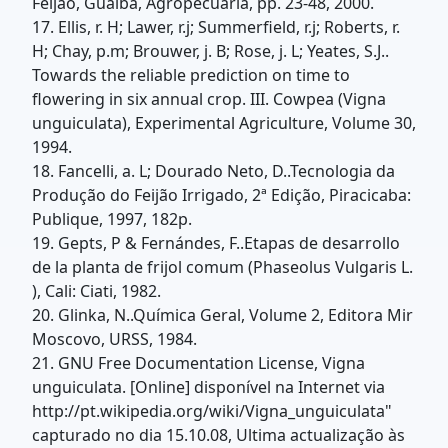
Feijão, Guaibá, Agropecuária, pp. 23-48, 2000.
17. Ellis, r. H; Lawer, r.j; Summerfield, r.j; Roberts, r.
H; Chay, p.m; Brouwer, j. B; Rose, j. L; Yeates, S.J..
Towards the reliable prediction on time to
flowering in six annual crop. III. Cowpea (Vigna
unguiculata), Experimental Agriculture, Volume 30,
1994.
18. Fancelli, a. L; Dourado Neto, D..Tecnologia da
Produção do Feijão Irrigado, 2ª Edição, Piracicaba:
Publique, 1997, 182p.
19. Gepts, P & Fernándes, F..Etapas de desarrollo
de la planta de frijol comum (Phaseolus Vulgaris L.
), Cali: Ciati, 1982.
20. Glinka, N..Química Geral, Volume 2, Editora Mir
Moscovo, URSS, 1984.
21. GNU Free Documentation License, Vigna
unguiculata. [Online] disponível na Internet via
http://pt.wikipedia.org/wiki/Vigna_unguiculata"
capturado no dia 15.10.08, Ultima actualização às