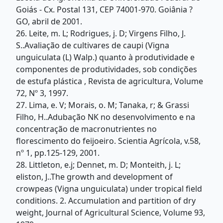
Goiás - Cx. Postal 131, CEP 74001-970. Goiânia ?
GO, abril de 2001.
26. Leite, m. L; Rodrigues, j. D; Virgens Filho, J.
S..Avaliação de cultivares de caupi (Vigna
unguiculata (L) Walp.) quanto à produtividade e
componentes de produtividades, sob condições
de estufa plástica , Revista de agricultura, Volume
72, Nº 3, 1997.
27. Lima, e. V; Morais, o. M; Tanaka, r; & Grassi
Filho, H..Adubação NK no desenvolvimento e na
concentração de macronutrientes no
florescimento do feijoeiro. Scientia Agrícola, v.58,
nº 1, pp.125-129, 2001.
28. Littleton, e.j; Dennet, m. D; Monteith, j. L;
eliston, J..The growth and development of
crowpeas (Vigna unguiculata) under tropical field
conditions. 2. Accumulation and partition of dry
weight, Journal of Agricultural Science, Volume 93,