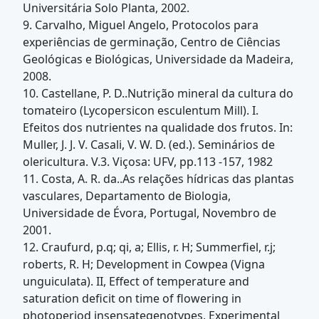
Universitária Solo Planta, 2002.
9. Carvalho, Miguel Angelo, Protocolos para
experiências de germinação, Centro de Ciências
Geológicas e Biológicas, Universidade da Madeira,
2008.
10. Castellane, P. D..Nutrição mineral da cultura do
tomateiro (Lycopersicon esculentum Mill). I.
Efeitos dos nutrientes na qualidade dos frutos. In:
Muller, J. J. V. Casali, V. W. D. (ed.). Seminários de
olericultura. V.3. Viçosa: UFV, pp.113 -157, 1982
11. Costa, A. R. da..As relações hídricas das plantas
vasculares, Departamento de Biologia,
Universidade de Évora, Portugal, Novembro de
2001.
12. Craufurd, p.q; qi, a; Ellis, r. H; Summerfiel, r.j;
roberts, R. H; Development in Cowpea (Vigna
unguiculata). II, Effect of temperature and
saturation deficit on time of flowering in
photoperiod insensategenotypes, Experimental