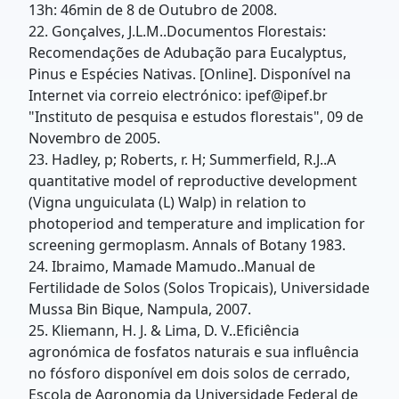
13h: 46min de 8 de Outubro de 2008.
22. Gonçalves, J.L.M..Documentos Florestais:
Recomendações de Adubação para Eucalyptus,
Pinus e Espécies Nativas. [Online]. Disponível na
Internet via correio electrónico: ipef@ipef.br
"Instituto de pesquisa e estudos florestais", 09 de
Novembro de 2005.
23. Hadley, p; Roberts, r. H; Summerfield, R.J..A
quantitative model of reproductive development
(Vigna unguiculata (L) Walp) in relation to
photoperiod and temperature and implication for
screening germoplasm. Annals of Botany 1983.
24. Ibraimo, Mamade Mamudo..Manual de
Fertilidade de Solos (Solos Tropicais), Universidade
Mussa Bin Bique, Nampula, 2007.
25. Kliemann, H. J. & Lima, D. V..Eficiência
agronómica de fosfatos naturais e sua influência
no fósforo disponível em dois solos de cerrado,
Escola de Agronomia da Universidade Federal de