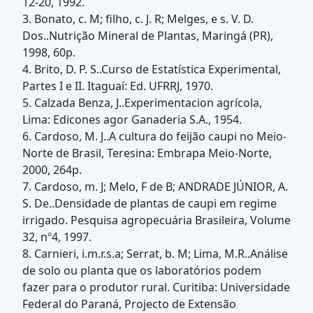
12-20, 1992.
3. Bonato, c. M; filho, c. J. R; Melges, e s. V. D.
Dos..Nutrição Mineral de Plantas, Maringá (PR),
1998, 60p.
4. Brito, D. P. S..Curso de Estatística Experimental,
Partes I e II. Itaguaí: Ed. UFRRJ, 1970.
5. Calzada Benza, J..Experimentacion agrícola,
Lima: Edicones agor Ganaderia S.A., 1954.
6. Cardoso, M. J..A cultura do feijão caupi no Meio-
Norte de Brasil, Teresina: Embrapa Meio-Norte,
2000, 264p.
7. Cardoso, m. J; Melo, F de B; ANDRADE JÚNIOR, A.
S. De..Densidade de plantas de caupi em regime
irrigado. Pesquisa agropecuária Brasileira, Volume
32, nº4, 1997.
8. Carnieri, i.m.r.s.a; Serrat, b. M; Lima, M.R..Análise
de solo ou planta que os laboratórios podem
fazer para o produtor rural. Curitiba: Universidade
Federal do Paraná, Projecto de Extensão