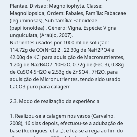
Plantae, Divisao: Magnoliophyta, Classe:
Magnoliopsida, Ordem: Fabales, Família: Fabaceae
(leguminosas), Sub-família: Faboideae
(papilionoídea) , Género: Vigna, Espécie: Vigna
unguiculata, (Araújo, 2007).
Nutrientes usados por 1000 ml de solução:
114.72g de CO(NH2) 2 , 22.30g de NaH2PO4 e
42.00g de KCl para aquisição de Macronutrientes,
1.20g de Na2B4O7 .10H2O, 0.72g de (FeCl3), 0.88g
de CuSO4.5H2O e 2.53g de ZnSO4 . 7H2O, para
aquisição de Micronutrientes, tendo sido usado
CaCO3 puro para calagem
2.3. Modo de realização da experiência
1. Realizou-se a calagem nos vasos (Carvalho,
2008), 16 dias depois, efectuou-se a adubação de
base (Rodrigues, et al.,), e fez-se a rega ao fim do