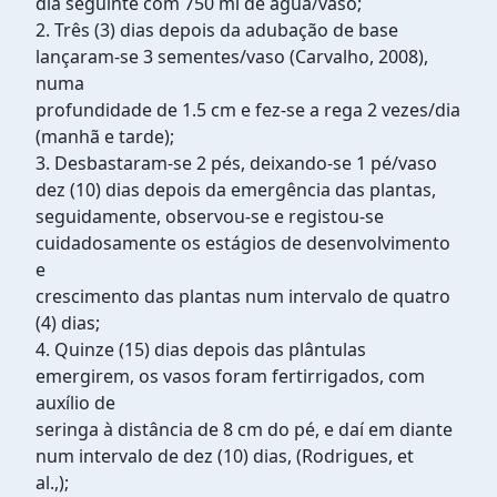
dia seguinte com 750 ml de água/vaso;
2. Três (3) dias depois da adubação de base
lançaram-se 3 sementes/vaso (Carvalho, 2008),
numa
profundidade de 1.5 cm e fez-se a rega 2 vezes/dia
(manhã e tarde);
3. Desbastaram-se 2 pés, deixando-se 1 pé/vaso
dez (10) dias depois da emergência das plantas,
seguidamente, observou-se e registou-se
cuidadosamente os estágios de desenvolvimento
e
crescimento das plantas num intervalo de quatro
(4) dias;
4. Quinze (15) dias depois das plântulas
emergirem, os vasos foram fertirrigados, com
auxílio de
seringa à distância de 8 cm do pé, e daí em diante
num intervalo de dez (10) dias, (Rodrigues, et
al.,);