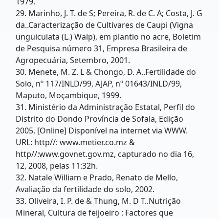
1979.
29. Marinho, J. T. de S; Pereira, R. de C. A; Costa, J. G
da..Caracterização de Cultivares de Caupi (Vigna
unguiculata (L.) Walp), em plantio no acre, Boletim
de Pesquisa número 31, Empresa Brasileira de
Agropecuária, Setembro, 2001.
30. Menete, M. Z. L & Chongo, D. A..Fertilidade do
Solo, nº 117/INLD/99, AJAP, nº 01643/INLD/99,
Maputo, Moçambique, 1999.
31. Ministério da Administração Estatal, Perfil do
Distrito do Dondo Província de Sofala, Edição
2005, [Online] Disponível na internet via WWW.
URL: http//: www.metier.co.mz &
http//:www.govnet.gov.mz, capturado no dia 16,
12, 2008, pelas 11:32h.
32. Natale William e Prado, Renato de Mello,
Avaliação da fertilidade do solo, 2002.
33. Oliveira, I. P. de & Thung, M. D T..Nutrição
Mineral, Cultura de feijoeiro : Factores que