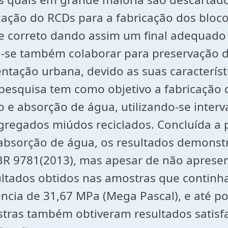
ação do RCDs para a fabricação dos bloco
te correto dando assim um final adequado 
a-se também colaborar para preservação 
ntação urbana, devido as suas característi
e pesquisa tem como objetivo a fabricação 
o e absorção de água, utilizando-se inter
gregados miúdos reciclados. Concluída a 
absorção de água, os resultados demonstr
 9781(2013), mas apesar de não apresenta
sultados obtidos nas amostras que contin
ência de 31,67 MPa (Mega Pascal), e até p
stras também obtiveram resultados satisfa