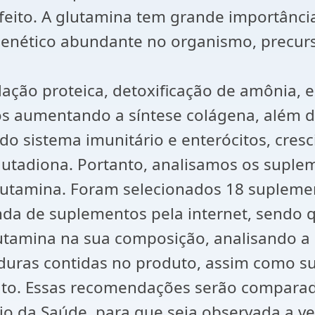
feito. A glutamina tem grande importânci
 genético abundante no organismo, precur
ação proteica, detoxificação de amônia, es
tos aumentando a síntese colágena, além 
 do sistema imunitário e enterócitos, cre
lutadiona. Portanto, analisamos os suple
utamina. Foram selecionados 18 suplemen
da de suplementos pela internet, sendo q
utamina na sua composição, analisando a 
rduras contidas no produto, assim como su
uto. Essas recomendações serão compara
io da Saúde, para que seja observada a v