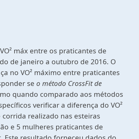
VO² máx entre os praticantes de
do de janeiro a outubro de 2016. O
nça no VO² máximo entre praticantes
sponder se
o método CrossFit de
áximo quando comparado aos métodos
ecíficos verificar a diferença do VO²
orrida realizado nas esteiras
ão e 5 mulheres praticantes de
t. Este resultado forneceu dados do