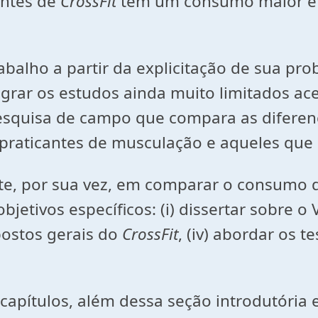
antes de
CrossFit
têm um consumo maior e
abalho a partir da explicitação de sua pro
ntegrar os estudos ainda muito limitados a
esquisa de campo que compara as difere
praticantes de musculação e aqueles que
ste, por sua vez, em comparar o consumo 
bjetivos específicos: (i) dissertar sobre o 
postos gerais do
CrossFit
, (iv) abordar os 
capítulos, além dessa seção introdutória 