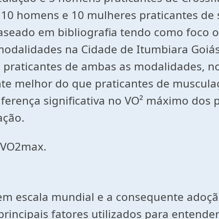
o 10 homens e 10 mulheres praticantes d
aseado em bibliografia tendo como foco 
odalidades na Cidade de Itumbiara Goiás
 praticantes de ambas as modalidades, no 
te melhor do que praticantes de musculaç
erença significativa no VO² máximo dos p
ação.
. VO2max.
em escala mundial e a consequente adoç
principais fatores utilizados para entend