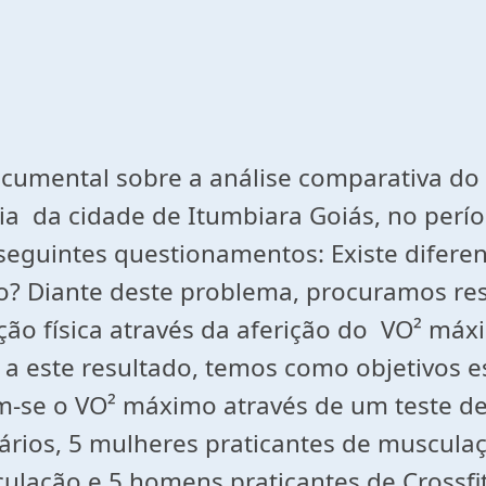
umental sobre a análise comparativa do 
a da cidade de Itumbiara Goiás, no perío
seguintes questionamentos: Existe difere
ão? Diante deste problema, procuramos re
ção física através da aferição do VO² m
 este resultado, temos como objetivos esp
se o VO² máximo através de um teste de c
ários, 5 mulheres praticantes de musculaç
culação e 5 homens praticantes de Crossfi