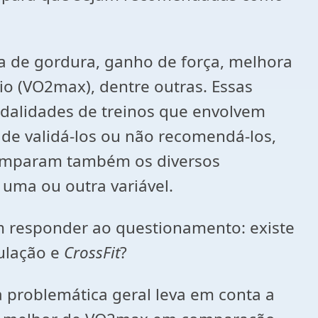
a de gordura, ganho de força, melhora
o (VO2max), dentre outras. Essas
odalidades de treinos que envolvem
o de validá-los ou não recomendá-los,
comparam também os diversos
a uma ou outra variável.
em responder ao questionamento: existe
ulação e
CrossFit
?
a problemática geral leva em conta a