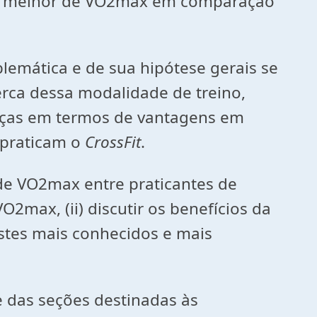
 melhor de VO2max em comparação
blemática e de sua hipótese gerais se
cerca dessa modalidade de treino,
nças em termos de vantagens em
 praticam o
CrossFit
.
de VO2max entre praticantes de
VO2max, (ii) discutir os benefícios da
testes mais conhecidos e mais
e das seções destinadas às