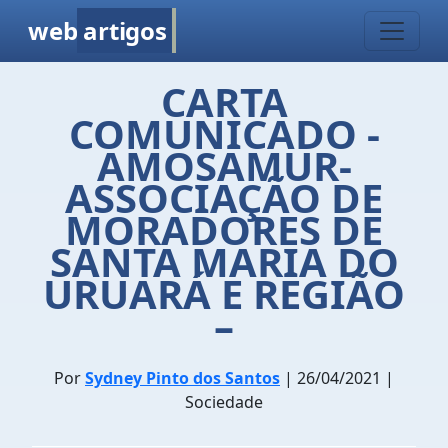
web
artigos
CARTA
COMUNICADO -
AMOSAMUR-
ASSOCIAÇÃO DE
MORADORES DE
SANTA MARIA DO
URUARÁ E REGIÃO
–
Por
Sydney Pinto dos Santos
| 26/04/2021 |
Sociedade