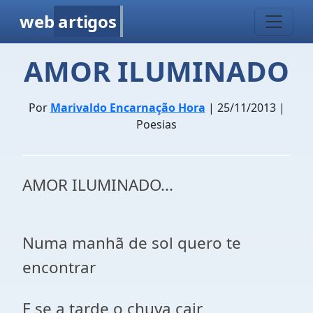
web
artigos
AMOR ILUMINADO
Por
Marivaldo Encarnação Hora
| 25/11/2013 |
Poesias
AMOR ILUMINADO...
Numa manhã de sol quero te
encontrar
E se a tarde o chuva cair