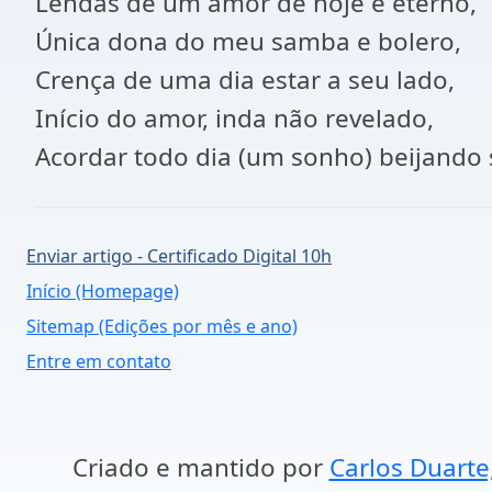
Lendas de um amor de hoje e eterno,
Única dona do meu samba e bolero,
Crença de uma dia estar a seu lado,
Início do amor, inda não revelado,
Acordar todo dia (um sonho) beijando 
Enviar artigo - Certificado Digital 10h
Início (Homepage)
Sitemap (Edições por mês e ano)
Entre em contato
Criado e mantido por
Carlos Duarte