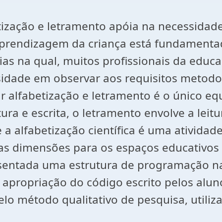
tização e letramento apóia na necessidad
 aprendizagem da criança está fundamentada
rias na qual, muitos profissionais da ed
dade em observar aos requisitos metodol
r alfabetização e letramento é o único equ
ra e escrita, o letramento envolve a leitur
a alfabetização científica é uma atividade
as dimensões para os espaços educativos
esentada uma estrutura de programação na
à apropriação do código escrito pelos alu
elo método qualitativo de pesquisa, utili