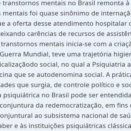
 transtornos mentais no Brasil remonta à
 mentais foi quase sinônimo de internação
que a oferta desse atendimento hospitalar
eixando carências de recursos de assist
s transtornos mentais inicia-se com a criaç
Guerra Mundial, teve uma trajetória higi
icalizaçãodo social, no qual a Psiquiatr
cina que se autodenomina social. A prátic
idades que surgia, de controle político e 
a psiquiátrica no Brasil pode ser entendi
da conjuntura da redemocratização, em fin
onjuntural ao subsistema nacional de sa
saber e às instituições psiquiátricas clás