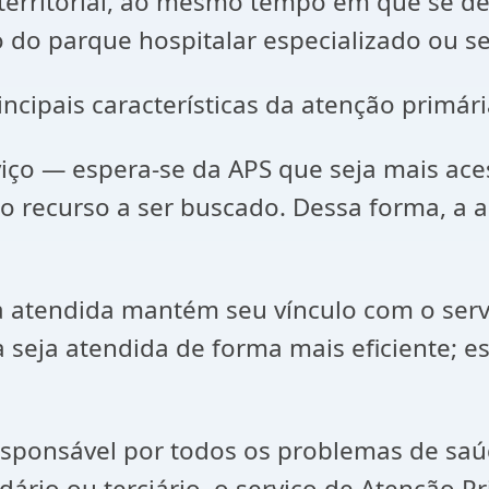
 territorial, ao mesmo tempo em que se de
o parque hospitalar especializado ou sej
ncipais características da atenção primári
iço — espera-se da APS que seja mais ace
ro recurso a ser buscado. Dessa forma, a a
 atendida mantém seu vínculo com o serv
eja atendida de forma mais eficiente; e
esponsável por todos os problemas de saúd
ário ou terciário, o serviço de Atenção P