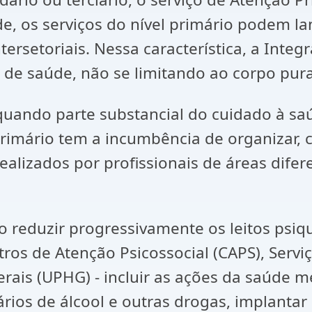
e, os serviços do nível primário podem lan
rsetoriais. Nessa característica, a Integ
 de saúde, não se limitando ao corpo pur
ando parte substancial do cuidado à saú
primário tem a incumbência de organizar, 
alizados por profissionais de áreas difer
reduzir progressivamente os leitos psiquiá
ntros de Atenção Psicossocial (CAPS), Servi
erais (UPHG) - incluir as ações da saúde 
ários de álcool e outras drogas, implanta