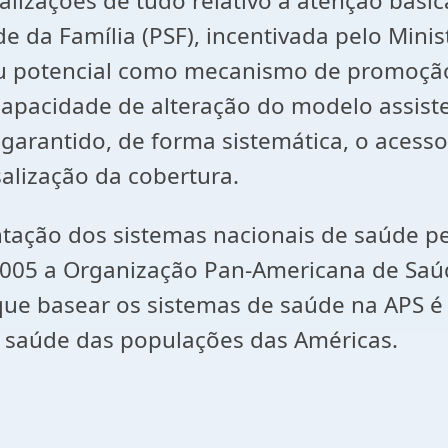
alizações de tudo relativo à atenção bási
da Família (PSF), incentivada pelo Minist
seu potencial como mecanismo de promoçã
capacidade de alteração do modelo assis
rantido, de forma sistemática, o acesso d
alização da cobertura.
tação dos sistemas nacionais de saúde pel
2005 a Organização Pan-Americana de Saúd
que basear os sistemas de saúde na APS 
a saúde das populações das Américas.