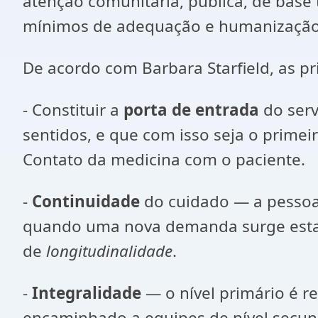
atenção comunitária, pública, de base
mínimos de adequação e humanização d
De acordo com Barbara Starfield, as pri
- Constituir a
porta de entrada
do serv
sentidos, e que com isso seja o primei
Contato da medicina com o paciente.
-
Continuidade
do cuidado — a pessoa
quando uma nova demanda surge esta s
de
longitudinalidade
.
-
Integralidade
— o nível primário é r
encaminhado a equipes de nível secund