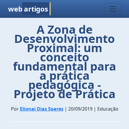
web
artigos
A Zona de
Desenvolvimento
Proximal: um
conceito
fundamental para
a prática
pedagógica -
Projeto de Prática
Por
Elionai Dias Soares
| 20/09/2019 | Educação