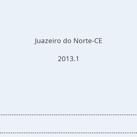
Juazeiro do Norte-CE
2013.1
....................................................................
......................................................................