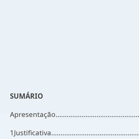
SUMÁRIO
Apresentação..................................................
1Justificativa..................................................