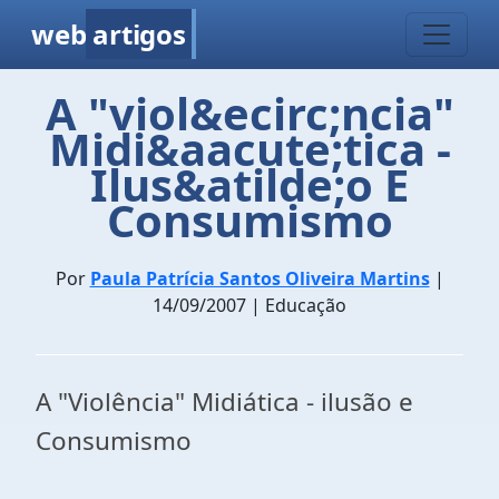
web
artigos
A "viol&ecirc;ncia"
Midi&aacute;tica -
Ilus&atilde;o E
Consumismo
Por
Paula Patrícia Santos Oliveira Martins
|
14/09/2007 | Educação
A "Violência" Midiática - ilusão e
Consumismo