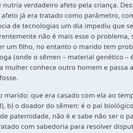
 nutria verdadeiro afeto pela criança. De
feto já era tratado como parâmetro, como 
ncia de tecnologias um dia impediu que s
entemente não é mais esse o problema, s
er um filho, no entanto o marido tem prob
róloga (onde o sêmen – material genético 
e a mulher conhece outro homem e passa a
 fosse.
ido marido: que era casado com ela ao te
l), b) o doador do sêmen: é o pai biológico
 paternidade, não é e sabe não ser o pai
tratado com sabedoria para resolver dispu