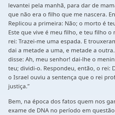
levantei pela manhã, para dar de mamar
que não era o filho que me nascera. Ent
Replicou a primeira: Não; o morto é teu 
Este que vive é meu filho, e teu filho o
rei: Trazei-me uma espada. E trouxeram
dai a metade a uma, e metade a outra.
disse: Ah, meu senhor! dai-lhe o meni
teu; dividi-o. Respondeu, então, o rei
o Israel ouviu a sentença que o rei pro
justiça.”
Bem, na época dos fatos quem nos gar
exame de DNA no período em questão. N