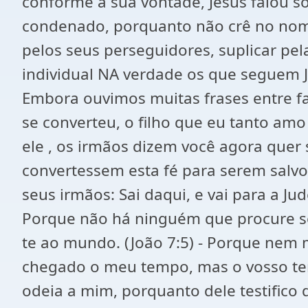
conforme a sua vontade, Jesus falou s
condenado, porquanto não crê no nome
pelos seus perseguidores, suplicar pel
individual NA verdade os que seguem J
Embora ouvimos muitas frases entre fa
se converteu, o filho que eu tanto amo
ele , os irmãos dizem você agora quer
convertessem esta fé para serem salvos 
seus irmãos: Sai daqui, e vai para a Ju
Porque não há ninguém que procure ser
te ao mundo. (João 7:5) - Porque nem m
chegado o meu tempo, mas o vosso tem
odeia a mim, porquanto dele testifico 