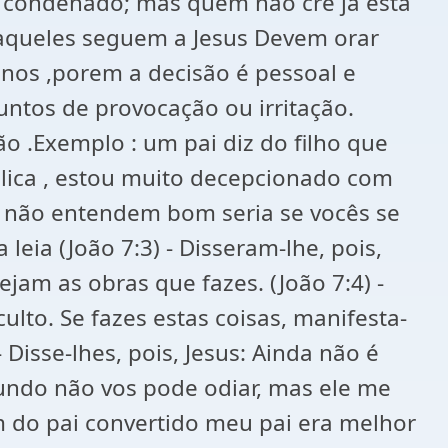
 é condenado; mas quem não crê já está
 aqueles seguem a Jesus Devem orar
 nos ,porem a decisão é pessoal e
ntos de provocação ou irritação.
o .Exemplo : um pai diz do filho que
élica , estou muito decepcionado com
ês não entendem bom seria se vocês se
leia (João 7:3) - Disseram-lhe, pois,
ejam as obras que fazes. (João 7:4) -
to. Se fazes estas coisas, manifesta-
Disse-lhes, pois, Jesus: Ainda não é
undo não vos pode odiar, mas ele me
em do pai convertido meu pai era melhor