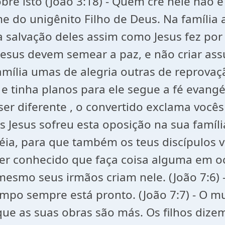
obre isto (João 3:18) - Quem crê nele não
 do unigênito Filho de Deus. Na família
a salvação deles assim como Jesus fez por
esus devem semear a paz, e não criar assu
mília umas de alegria outras de reprovaçã
 e tinha planos para ele segue a fé evang
 ser diferente , o convertido exclama voc
Jesus sofreu esta oposição na sua família 
déia, para que também os teus discípulos v
 conhecido que faça coisa alguma em ocul
esmo seus irmãos criam nele. (João 7:6) - 
po sempre está pronto. (João 7:7) - O m
que as suas obras são más. Os filhos diz