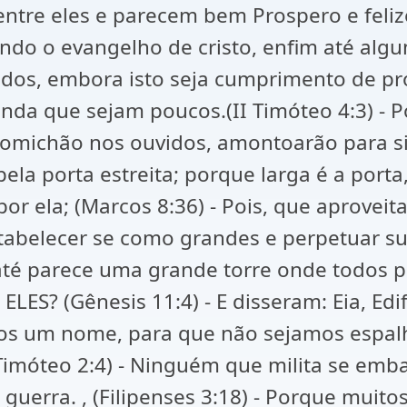
ntre eles e parecem bem Prospero e feliz
ando o evangelho de cristo, enfim até a
s, embora isto seja cumprimento de profe
nda que sejam poucos.(II Timóteo 4:3) -
 comichão nos ouvidos, amontoarão para s
 pela porta estreita; porque larga é a por
por ela; (Marcos 8:36) - Pois, que aprov
tabelecer se como grandes e perpetuar su
até parece uma grande torre onde todos p
ES? (Gênesis 11:4) - E disseram: Eia, Ed
s um nome, para que não sejamos espalhad
 Timóteo 2:4) - Ninguém que milita se emb
guerra. , (Filipenses 3:18) - Porque muito