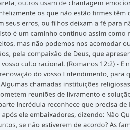
 careta, outros usam de chantagem emoci
felizmente os que não estão firmes têm 
om seus erros, ou filhos deixam a fé para
risto é um caminho continuo assim como 
eitos, mas não podemos nos acomodar ou
ãos, pela compaixão de Deus, que apresent
o vosso culto racional. (Romanos 12:2) - 
enovação do vosso Entendimento, para qu
.Algumas chamadas instituições religiosas
prometem reuniões de livramento e solução
parte incrédula reconhece que precisa de 
após ele embaixadores, dizendo: Não Que
untos, se não estiverem de acordo? As famí