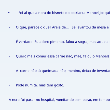
-
Foi aí que a nora do bisneto do patriarca Manoel Joaqui
- O que, parece o que? Areia de... Se levantou da mesa e s
- É verdade. Eu adoro pimenta, falou a sogra, mas aquela eu 
- Quero mais comer essa carne não, mãe, falou o Manoelzinh
- A carne não tá queimada não, menino, deixa de inventar 
- Pode num tá, mas tem gosto.
A nora foi parar no hospital, vomitando sem parar, em tempo