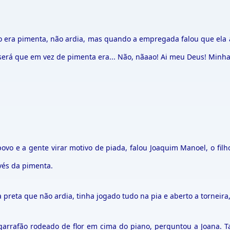
era pimenta, não ardia, mas quando a empregada falou que ela até
 E será que em vez de pimenta era... Não, nãaao! Ai meu Deus! Min
ovo e a gente virar motivo de piada, falou Joaquim Manoel, o fil
vés da pimenta.
preta que não ardia, tinha jogado tudo na pia e aberto a torneira,
rafão rodeado de flor em cima do piano, perguntou a Joana. Tan