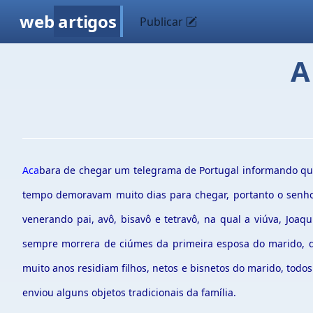
web
artigos
Publicar
A
Aca
bara de chegar um telegrama de Portugal informando que o
tempo demoravam muito dias para chegar, portanto o senho
venerando pai, avô, bisavô e tetravô, na qual a viúva, Joa
sempre morrera de ciúmes da primeira esposa do marido, que
muito anos residiam filhos, netos e bisnetos do marido, tod
enviou alguns objetos tradicionais da família.