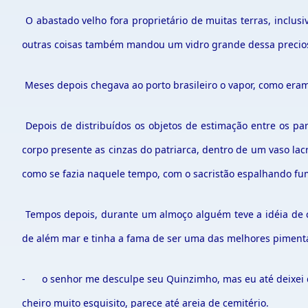
O abastado velho fora proprietário de muitas terras, inclu
outras coisas também mandou um vidro grande dessa preciosa
Meses depois chegava ao porto brasileiro o vapor, como eram
Depois de distribuídos os objetos de estimação entre os p
corpo presente as cinzas do patriarca, dentro de um vaso lac
como se fazia naquele tempo, com o sacristão espalhando fu
Tempos depois, durante um almoço alguém teve a idéia de co
de além mar e tinha a fama de ser uma das melhores pimenta
- o senhor me desculpe seu Quinzimho, mas eu até deixei de
cheiro muito esquisito, parece até areia de cemitério.