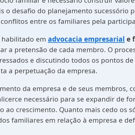
cio familiar é necessário construir valor
ois o desafio do planejamento sucessório 
onflitos entre os familiares pela partici
l habilitado em
advocacia empresarial
e 
izar a pretensão de cada membro. O proce
eressados e discutindo todos os pontos d
ita a perpetuação da empresa.
imento da empresa e de seus membros, co
licerce necessário para se expandir de fo
lo ao crescimento. Quanto mais cedo os s
s dos familiares em relação à empresa e de