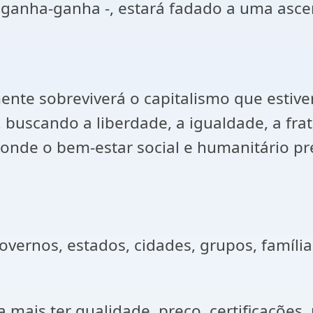
anha-ganha -, estará fadado a uma ascen
mente sobreviverá o capitalismo que est
s, buscando a liberdade, a igualdade, a f
onde o bem-estar social e humanitário pr
overnos, estados, cidades, grupos, famíli
ais ter qualidade, preço, certificações, p