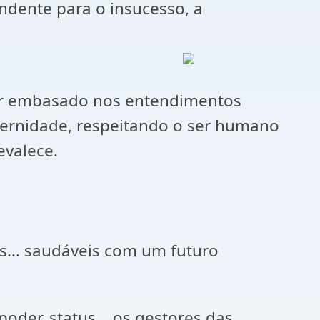
dente para o insucesso, a
iver embasado nos entendimentos
raternidade, respeitando o ser humano
evalece.
as... saudáveis com um futuro
oder, status... os gestores das