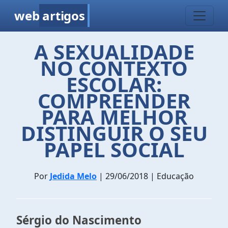
web
artigos
A SEXUALIDADE
NO CONTEXTO
ESCOLAR:
COMPREENDER
PARA MELHOR
DISTINGUIR O SEU
PAPEL SOCIAL
Por
Jedida Melo
| 29/06/2018 | Educação
Sérgio do Nascimento