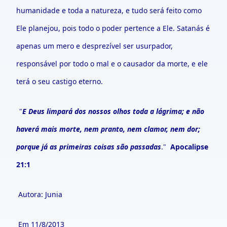
humanidade e toda a natureza, e tudo será feito como
Ele planejou, pois todo o poder pertence a Ele. Satanás é
apenas um mero e desprezível ser usurpador,
responsável por todo o mal e o causador da morte, e ele
terá o seu castigo eterno.
"
E Deus limpar
á
dos nossos olhos toda a l
á
grima; e n
ã
o
haver
á
mais morte, nem pranto, nem clamor, nem dor;
porque j
á
as primeiras coisas s
ã
o passadas
."
Apocalipse
21:1
Autora: Junia
Em 11/8/2013