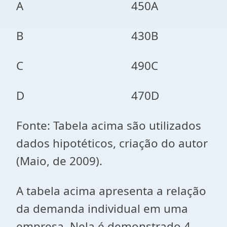
A
450
A
B
430
B
C
490
C
D
470
D
Fonte: Tabela acima são utilizados
dados hipotéticos, criação do autor
(Maio, de 2009).
A tabela acima apresenta a relação
da demanda individual em uma
empresa. Nela é demonstrado 4