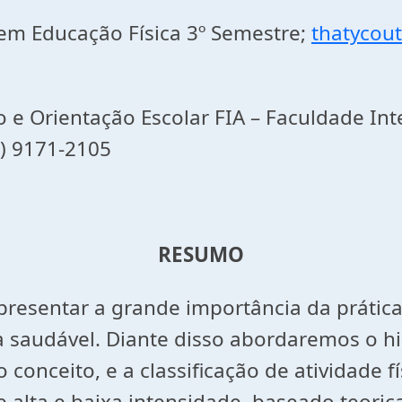
 em Educação Física 3º Semestre;
thatycou
 e Orientação Escolar FIA – Faculdade In
4) 9171-2105
RESUMO
presentar a grande importância da prática 
 saudável. Diante disso abordaremos o h
 conceito, e a classificação de atividade f
de alta e baixa intensidade, baseado teori