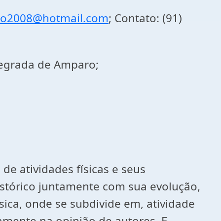
to2008@hotmail.com
; Contato: (91)
tegrada de Amparo;
de atividades físicas e seus
istórico juntamente com sua evolução,
ísica, onde se subdivide em, atividade
camente na opinião de autores. E