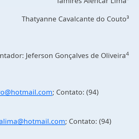
Tamires Alencar Lima²
Thatyanne Cavalcante do Couto³
4
entador: Jeferson Gonçalves de Oliveira
stro@hotmail.com
; Contato: (94)
alima@hotmail.com
; Contato: (94)