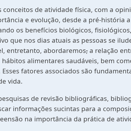
conceitos de atividade física, com a opin
tância e evolução, desde a pré-história a
cando os benefícios biológicos, fisiológicos
tivo que nos dias atuais as pessoas se il
el, entretanto, abordaremos
,
a relação entr
 à hábitos alimentares saudáveis, bem c
a. Esses fatores associados são fundament
e vida.
esquisas de revisão bibliográficas, bibliog
scar informações sucintas para a composiç
nsão na importância da prática de ativid