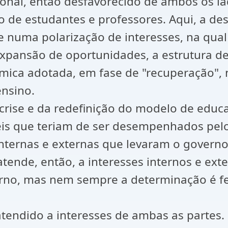
onal, então desfavorecido de ambos os lad
o de estudantes e professores. Aqui, a de
 numa polarização de interesses, na qual 
expansão de oportunidades, a estrutura de
ômica adotada, em fase de "recuperação", 
ensino.
crise e da redefinição do modelo de edu
éis que teriam de ser desempenhados pel
internas e externas que levaram o govern
ende, então, a interesses internos e exte
rno, mas nem sempre a determinação é fei
endido a interesses de ambas as partes. 