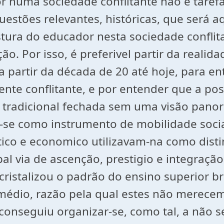
 numa sociedade conflitante não é tarefa 
uestões relevantes, históricas, que será a
tura do educador nesta sociedade conflita
. Por isso, é preferivel partir da realida
 a partir da década de 20 até hoje, para e
te conflitante, e por entender que a pos
 tradicional fechada sem uma visão pano
-se como instrumento de mobilidade socia
ico e economico utilizavam-na como disti
l via de ascenção, prestigio e integração
cristalizou o padrão do ensino superior br
 médio, razão pela qual estes não merece
conseguiu organizar-se, como tal, a não s