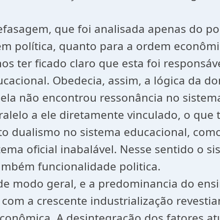
efasagem, que foi analisada apenas do pon
dem política, quanto para a ordem econômi
os ter ficado claro que esta foi responsá
ucacional. Obedecia, assim, a lógica da d
 ela não encontrou ressonância no sistem
alelo a ele diretamente vinculado, o que
rto dualismo no sistema educacional, com
ma oficial inabalável. Nesse sentido o si
ambém funcionalidade politica.
 de modo geral, e a predominancia do ens
om a crescente industrialização revestia
conômica. A desintegração dos fatores atu