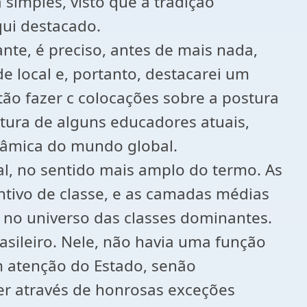
simples, visto que a tradição
qui destacado.
nte, é preciso, antes de mais nada,
de local e, portanto, destacarei um
ntão fazer c colocações sobre a postura
tura de alguns educadores atuais,
râmica do mundo global.
l, no sentido mais amplo do termo. As
ntivo de classe, e as camadas médias
 no universo das classes dominantes.
asileiro. Nele, não havia uma função
m atenção do Estado, senão
er através de honrosas exceções