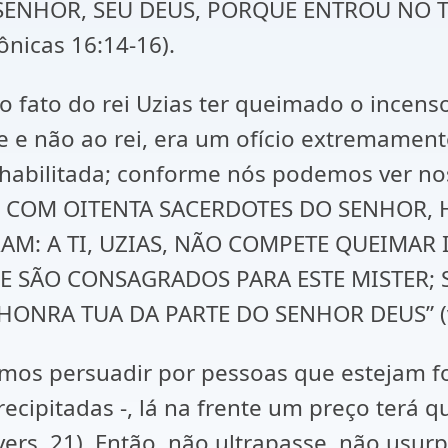
SENHOR, SEU DEUS, PORQUE ENTROU NO 
nicas 16:14-16).
o fato do rei Uzias ter queimado o incen
 e não ao rei, era um ofício extremamente
habilitada; conforme nós podemos ver nos
E COM OITENTA SACERDOTES DO SENHOR, 
ERAM: A TI, UZIAS, NÃO COMPETE QUEIMA
UE SÃO CONSAGRADOS PARA ESTE MISTER;
HONRA TUA DA PARTE DO SENHOR DEUS” (ve
mos persuadir por pessoas que estejam f
recipitadas -, lá na frente um preço terá
ers. 21). Então, não ultrapasse, não usu