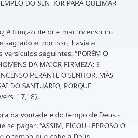
TEMPLO DO SENHOR PARA QUEIMAR
so¿ A função de queimar incenso no
 sagrado e, por isso, havia a
 versículos seguintes: “PORÉM O
HOMENS DA MAIOR FIRMEZA; E
R INCENSO PERANTE O SENHOR, MAS
 SAI DO SANTUÁRIO, PORQUE
rs. 17,18).
ora da vontade e do tempo de Deus -
 que se pagar: “ASSIM, FICOU LEPROSO O
rpe o tempo que cabe a Deus