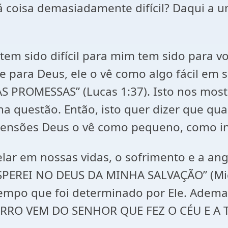
 coisa demasiadamente difícil? Daqui a 
 tem sido difícil para mim tem sido para v
ue para Deus, ele o vê como algo fácil e
 PROMESSAS” (Lucas 1:37). Isto nos mos
na questão. Então, isto quer dizer que 
sões Deus o vê como pequeno, como insig
lar em nossas vidas, o sofrimento e a an
PEREI NO DEUS DA MINHA SALVAÇÃO” (Miqu
tempo que foi determinado por Ele. Adema
RRO VEM DO SENHOR QUE FEZ O CÉU E A TE