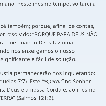
um ano, neste mesmo tempo, voltarei a
ocê também; porque, afinal de contas,
m ser resolvido: “PORQUE PARA DEUS NÃO
tra que quando Deus faz uma
quando nós enxergamos o nosso
nificante e fácil de solução.
gústia permanecerão nos inquietando:
éias 7:7). Este
“esperar”
no Senhor
is, Deus é a nossa Corda e, ao mesmo
RRA" (Salmos 121:2).