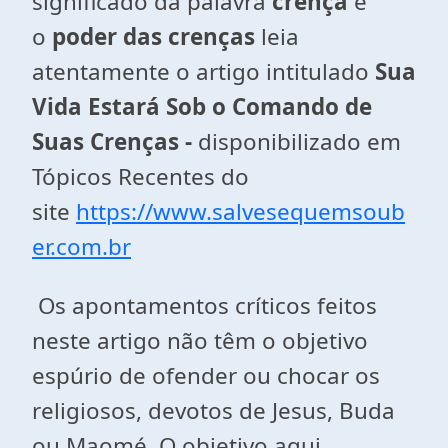
significado da palavra
crença
e
o
poder das crenças
leia
atentamente o artigo intitulado
Sua
Vida Estará Sob o Comando de
Suas Crenças -
disponibilizado em
Tópicos Recentes do
site
https://www.salvesequemsoub
er.com.br
Os apontamentos críticos feitos
neste artigo não têm o objetivo
espúrio de ofender ou chocar os
religiosos, devotos de Jesus, Buda
ou Maomé. O objetivo aqui