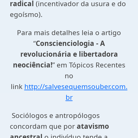
radical
(incentivador da usura e do
egoísmo).
Para mais detalhes leia o artigo
“
Conscienciologia - A
revolucionária e libertadora
neociência!
” em Tópicos Recentes
no
link
http://salvesequemsouber.com.
br
Sociólogos e antropólogos
concordam que por
atavismo
ancestral
o indivíduo tende a