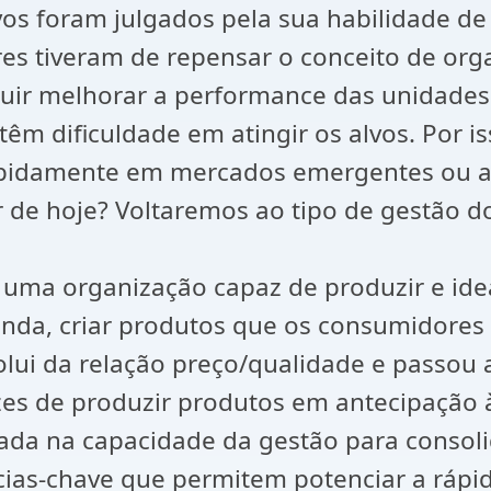
s foram julgados pela sua habilidade de id
ores tiveram de repensar o conceito de o
guir melhorar a performance das unidades
m dificuldade em atingir os alvos. Por i
apidamente em mercados emergentes ou ai
ir de hoje? Voltaremos ao tipo de gestão d
r uma organização capaz de produzir e id
 ainda, criar produtos que os consumidor
olui da relação preço/qualidade e passou
es de produzir produtos em antecipação à
da na capacidade da gestão para consolida
as-chave que permitem potenciar a rápi