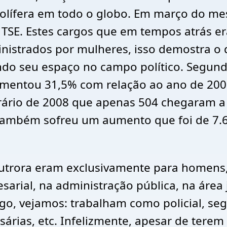
lífera em todo o globo. Em março do mes
o TSE. Estes cargos que em tempos atrás 
strados por mulheres, isso demostra o qu
o seu espaço no campo político. Segundo
umentou 31,5% com relação ao ano de 2008
trário de 2008 que apenas 504 chegaram a
ambém sofreu um aumento que foi de 7.64
utrora eram exclusivamente para homens,
rial, na administração pública, na área j
o, vejamos: trabalham como policial, seg
esárias, etc. Infelizmente, apesar de tere