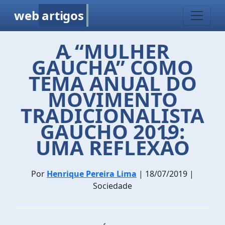
web
artigos
A “MULHER
GAÚCHA” COMO
TEMA ANUAL DO
MOVIMENTO
TRADICIONALISTA
GAÚCHO 2019:
UMA REFLEXÃO
Por
Henrique Pereira Lima
| 18/07/2019 |
Sociedade