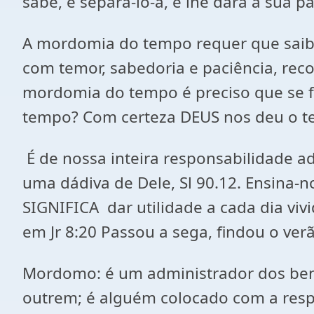
sabe, e separá-lo-á, e lhe dará a sua pa
A mordomia do tempo requer que saiba
com temor, sabedoria e paciência, re
mordomia do tempo é preciso que se 
tempo? Com certeza DEUS nos deu o tem
É de nossa inteira responsabilidade a
uma dádiva de Dele, Sl 90.12. Ensina-n
SIGNIFICA dar utilidade a cada dia vi
em Jr 8:20 Passou a sega, findou o ve
Mordomo: é um administrador dos bens
outrem; é alguém colocado com a resp