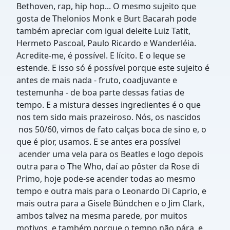
Bethoven, rap, hip hop... O mesmo sujeito que
gosta de Thelonios Monk e Burt Bacarah pode
também apreciar com igual deleite Luiz Tatit,
Hermeto Pascoal, Paulo Ricardo e Wanderléia.
Acredite-me, é possível. E lícito. E o leque se
estende. E isso só é possível porque este sujeito é
antes de mais nada - fruto, coadjuvante e
testemunha - de boa parte dessas fatias de
tempo. E a mistura desses ingredientes é o que
nos tem sido mais prazeiroso. Nós, os nascidos
nos 50/60, vimos de fato calças boca de sino e, o
que é pior, usamos. E se antes era possível
acender uma vela para os Beatles e logo depois
outra para o The Who, daí ao pôster da Rose di
Primo, hoje pode-se acender todas ao mesmo
tempo e outra mais para o Leonardo Di Caprio, e
mais outra para a Gisele Bündchen e o Jim Clark,
ambos talvez na mesma parede, por muitos
motivos, e também porque o tempo não pára, e