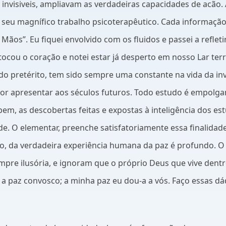
nvisiveis, ampliavam as verdadeiras capacidades de acão. 
 seu magnífico trabalho psicoterapêutico. Cada informaçã
Mãos”. Eu fiquei envolvido com os fluidos e passei a refle
ocou o coração e notei estar já desperto em nosso Lar ter
ado pretérito, tem sido sempre uma constante na vida da in
or apresentar aos séculos futuros. Todo estudo é empolga
em, as descobertas feitas e expostas à inteligência dos estu
de. O elementar, preenche satisfatoriamente essa finalidade
to, da verdadeira experiência humana da paz é profundo. O
pre ilusória, e ignoram que o próprio Deus que vive dentro
xo a paz convosco; a minha paz eu dou-a a vós. Faço essas