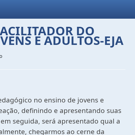
ACILITADOR DO
VENS E ADULTOS-EJA
o
edagógico no ensino de jovens e
creação, definindo e apresentando suas
E, em seguida, será apresentado qual a
nalmente, chegarmos ao cerne da