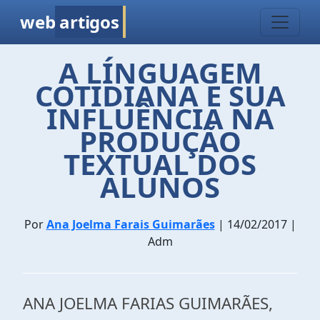
web
artigos
A LÍNGUAGEM
COTIDIANA E SUA
INFLUÊNCIA NA
PRODUÇÃO
TEXTUAL DOS
ALUNOS
Por
Ana Joelma Farais Guimarães
| 14/02/2017 |
Adm
ANA JOELMA FARIAS GUIMARÃES,