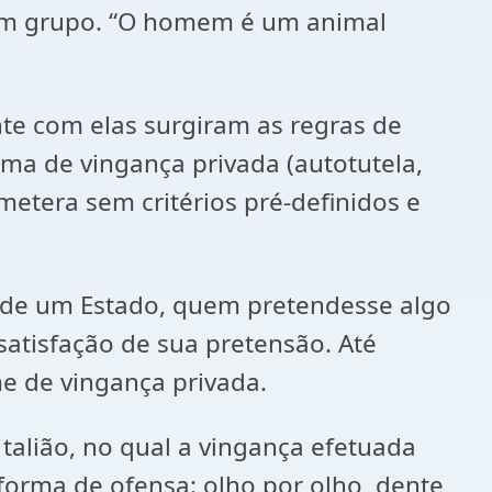
 em grupo. “O homem é um animal
com elas surgiram as regras de
tema de vingança privada (autotutela,
metera sem critérios pré-definidos e
e um Estado, quem pretendesse algo
 satisfação de sua pretensão. Até
e de vingança privada.
lião, no qual a vingança efetuada
 forma de ofensa: olho por olho, dente