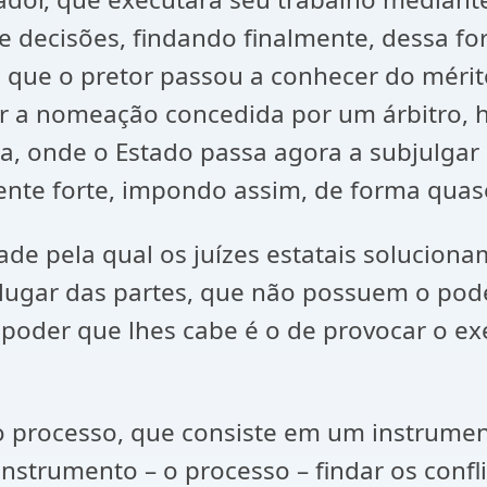
 decisões, findando finalmente, dessa fo
que o pretor passou a conhecer do mérito d
ar a nomeação concedida por um árbitro, 
ca, onde o Estado passa agora a subjulgar 
te forte, impondo assim, de forma quase q
ela qual os juízes estatais solucionam 
lugar das partes, que não possuem o poder
 poder que lhes cabe é o de provocar o exe
ocesso, que consiste em um instrumento
 instrumento – o processo – findar os conf