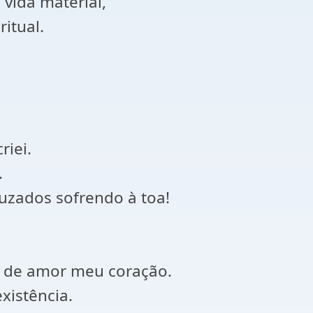
 vida material,
itual.
iei.
.
ruzados sofrendo à toa!
r de amor meu coração.
xistência.