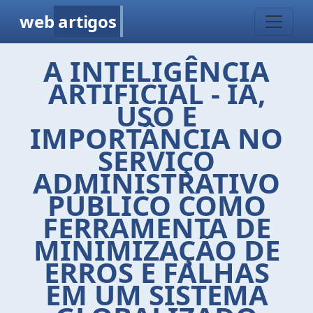
web
artigos
A INTELIGÊNCIA
ARTIFICIAL - IA,
USO E
IMPORTÂNCIA NO
SERVIÇO
ADMINISTRATIVO
PÚBLICO COMO
FERRAMENTA DE
MINIMIZAÇÃO DE
ERROS E FALHAS
EM UM SISTEMA