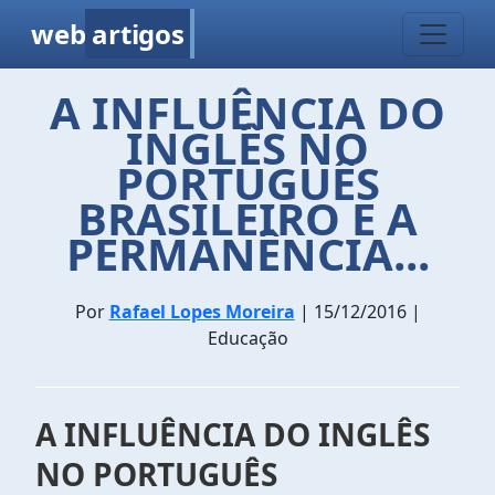
web
artigos
A INFLUÊNCIA DO
INGLÊS NO
PORTUGUÊS
BRASILEIRO E A
PERMANÊNCIA...
Por
Rafael Lopes Moreira
| 15/12/2016 |
Educação
A INFLUÊNCIA DO INGLÊS
NO PORTUGUÊS