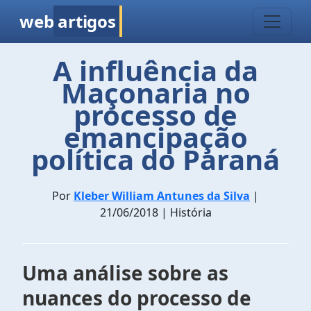
web
artigos
A influência da
Maçonaria no
processo de
emancipação
política do Paraná
Por
Kleber William Antunes da Silva
|
21/06/2018 | História
Uma análise sobre as
nuances do processo de