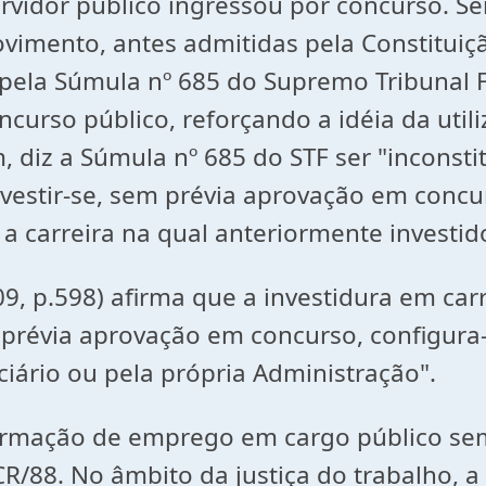
servidor público ingressou por concurso. 
imento, antes admitidas pela Constituição
pela Súmula nº 685 do Supremo Tribunal F
concurso público, reforçando a idéia da u
, diz a Súmula nº 685 do STF ser "inconst
nvestir-se, sem prévia aprovação em concu
a carreira na qual anteriormente investid
p.598) afirma que a investidura em carr
 prévia aprovação em concurso, configura
iário ou pela própria Administração".
ção de emprego em cargo público sem a
CR/88. No âmbito da justiça do trabalho, a