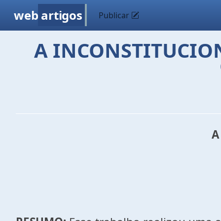
web
artigos
Publicar
A INCONSTITUCIO
A